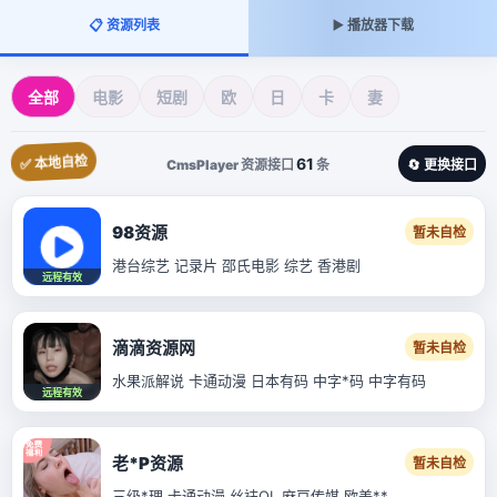
📋 资源列表
▶️ 播放器下载
全部
电影
短剧
欧
日
卡
妻
✅ 本地自检
61
CmsPlayer 资源接口
条
🔄 更换接口
98资源
暂未自检
港台综艺 记录片 邵氏电影 综艺 香港剧
远程有效
滴滴资源网
暂未自检
水果派解说 卡通动漫 日本有码 中字*码 中字有码
远程有效
老*P资源
暂未自检
三级*理 卡通动漫 丝袜OL 麻豆传媒 欧美**