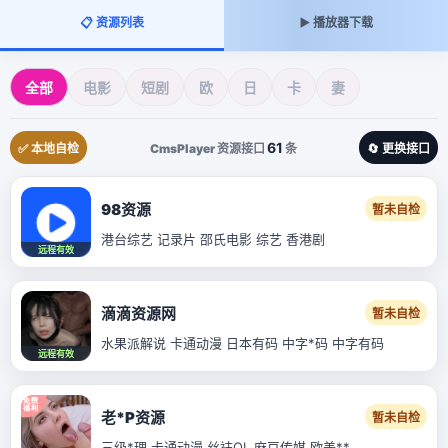
📋 资源列表
▶️ 播放器下载
全部
电影
短剧
欧
日
卡
妻
61
✅ 本地自检
CmsPlayer 资源接口
条
🔄 更换接口
98资源
暂未自检
港台综艺 记录片 邵氏电影 综艺 香港剧
远程有效
滴滴资源网
暂未自检
水果派解说 卡通动漫 日本有码 中字*码 中字有码
远程有效
老*P资源
暂未自检
三级*理 卡通动漫 丝袜OL 麻豆传媒 欧美**