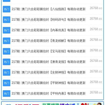
26768.cc
217期: 澳门六合彩彩圖信封【八仙指路】每期自动更新
热门
26768.cc
217期: 澳门六合彩彩圖信封【特码诗句】每期自动更新
热门
26768.cc
217期: 澳门六合彩彩圖信封【内幕传真】每期自动更新
热门
26768.cc
217期: 澳门六合彩彩圖信封【青龙精解】每期自动更新
热门
26768.cc
217期: 澳门六合彩彩圖信封【宝马彩报】每期自动更新
热门
26768.cc
217期: 澳门六合彩彩圖信封【澳青龙报】每期自动更新
热门
26768.cc
217期: 澳门六合彩彩圖信封【女财神报】每期自动更新
热门
26768.cc
217期: 澳门六合彩彩圖信封【平财神报】每期自动更新
热门
26768.cc
217期: 澳门六合彩彩圖信封【平特内幕】每期自动更新
热门