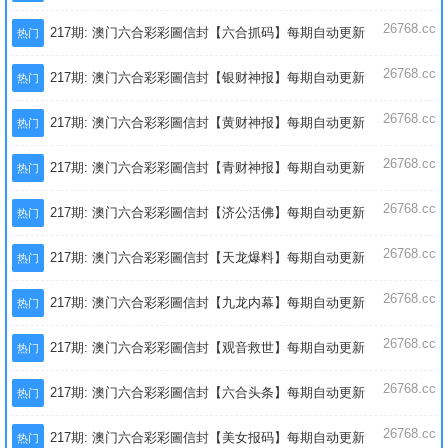
26768.cc
217期: 澳门六合彩彩圖信封【六合抓码】每期自动更新
热门
26768.cc
217期: 澳门六合彩彩圖信封【银财神报】每期自动更新
热门
26768.cc
217期: 澳门六合彩彩圖信封【黄财神报】每期自动更新
热门
26768.cc
217期: 澳门六合彩彩圖信封【青财神报】每期自动更新
热门
26768.cc
217期: 澳门六合彩彩圖信封【济公活佛】每期自动更新
热门
26768.cc
217期: 澳门六合彩彩圖信封【天龙爆料】每期自动更新
热门
26768.cc
217期: 澳门六合彩彩圖信封【九龙内幕】每期自动更新
热门
26768.cc
217期: 澳门六合彩彩圖信封【观音救世】每期自动更新
热门
26768.cc
217期: 澳门六合彩彩圖信封【六合头条】每期自动更新
热门
26768.cc
217期: 澳门六合彩彩圖信封【美女报码】每期自动更新
热门