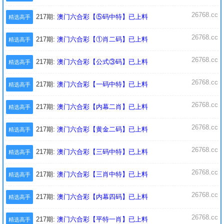
26768.cc
217期:
澳门六合彩【⑤码中特】已上料
精选高手
26768.cc
217期:
澳门六合彩【①肖二码】已上料
精选高手
26768.cc
217期:
澳门六合彩【公式③码】已上料
精选高手
26768.cc
217期:
澳门六合彩【一码中特】已上料
精选高手
26768.cc
217期:
澳门六合彩【内幕二肖】已上料
精选高手
26768.cc
217期:
澳门六合彩【黄金二码】已上料
精选高手
26768.cc
217期:
澳门六合彩【三码中特】已上料
精选高手
26768.cc
217期:
澳门六合彩【三肖中特】已上料
精选高手
26768.cc
217期:
澳门六合彩【内幕四码】已上料
精选高手
26768.cc
217期:
澳门六合彩【平特一肖】已上料
精选高手