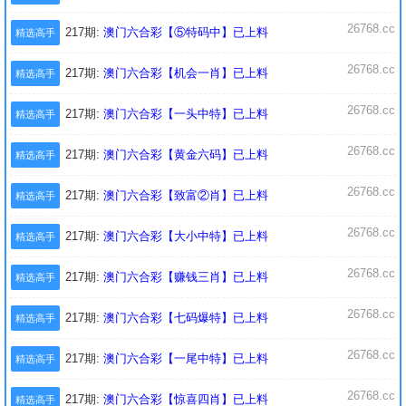
26768.cc
217期:
澳门六合彩【⑤特码中】已上料
精选高手
26768.cc
217期:
澳门六合彩【机会一肖】已上料
精选高手
26768.cc
217期:
澳门六合彩【一头中特】已上料
精选高手
26768.cc
217期:
澳门六合彩【黄金六码】已上料
精选高手
26768.cc
217期:
澳门六合彩【致富②肖】已上料
精选高手
26768.cc
217期:
澳门六合彩【大小中特】已上料
精选高手
26768.cc
217期:
澳门六合彩【赚钱三肖】已上料
精选高手
26768.cc
217期:
澳门六合彩【七码爆特】已上料
精选高手
26768.cc
217期:
澳门六合彩【一尾中特】已上料
精选高手
26768.cc
217期:
澳门六合彩【惊喜四肖】已上料
精选高手